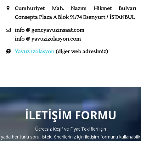
Cumhuriyet Mah. Nazım Hikmet Bulvarı
Consepta Plaza A Blok 91/74 Esenyurt / İSTANBUL
info @ gencyavuzinsaat.com
info @ yavuzizolasyon.com
Yavuz İzolasyon
(diğer web adresimiz)
İLETİŞİM FORMU
Ücretsiz Keşif ve Fiyat Teklifleri için
yada her türlü soru, istek, önerileriniz için iletişim formunu kullanabilir